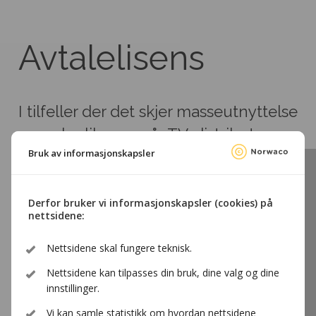
Avtalelisens
I tilfeller der det skjer masseutnyttelse
av verk, slik som når TV-distributører
Bruk av informasjonskapsler
tilbyr hundrevis av TV-kanaler til sine
abonnenter eller lærere kopierer fra
utgitte verk til bruk i undervisningen,
Derfor bruker vi informasjonskapsler (cookies) på
nettsidene:
er det praktisk talt umulig for
brukeren å innhente samtykke fra og
Nettsidene skal fungere teknisk.
betale vederlag til hver enkelt
Nettsidene kan tilpasses din bruk, dine valg og dine
innstillinger.
rettighetshaver som medvirker.
Vi kan samle statistikk om hvordan nettsidene