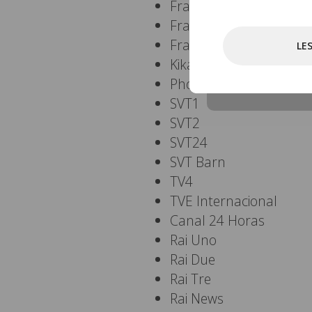
France 3
France 4
France 5
LE
Kika
Phoenix
SVT1
SVT2
SVT24
SVT Barn
TV4
TVE Internacional
Canal 24 Horas
Rai Uno
Rai Due
Rai Tre
Rai News