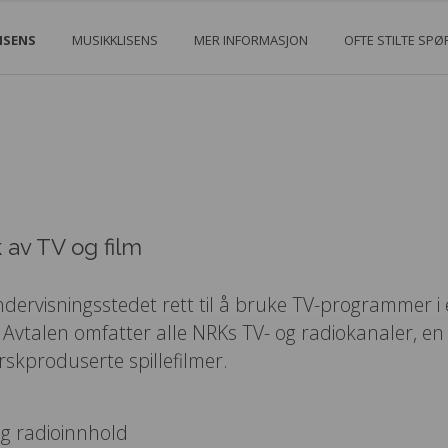
ISENS
MUSIKKLISENS
MER INFORMASJON
OFTE STILTE SP
av TV og film
dervisningsstedet rett til å bruke TV-programmer i
Avtalen omfatter alle NRKs TV- og radiokanaler, en
rskproduserte spillefilmer.
og radioinnhold