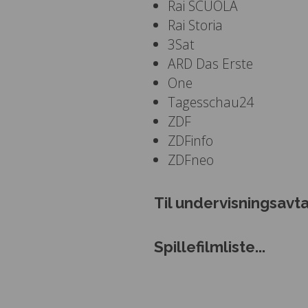
Rai SCUOLA
Rai Storia
3Sat
ARD Das Erste
One
Tagesschau24
ZDF
ZDFinfo
ZDFneo
Til undervisningsavt
Spillefilmliste...