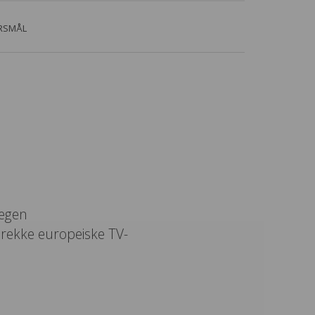
ØRSMÅL
 egen
 rekke europeiske TV-