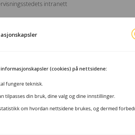
rvisningsstedets intranett
grammer fra
AV-sentralen
t på skolene
masjonskapsler
e spillefilmer
 informasjonskapsler (cookies) på nettsidene:
al fungere teknisk.
 tilpasses din bruk, dine valg og dine innstillinger.
statistikk om hvordan nettsidene brukes, og dermed forbed